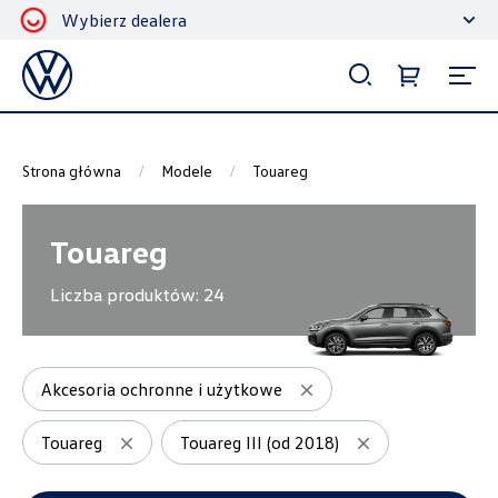
Wybierz dealera
Filtrowanie i sortowanie
Sortuj
Strona główna
Modele
Touareg
Touareg
Liczba produktów:
24
Pokaż na stronie
12
Akcesoria ochronne i użytkowe
Touareg
Touareg III (od 2018)
Kategorie
Akcesoria ochronne i użytkowe
3