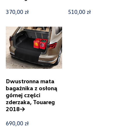
370,00 zł
510,00 zł
Kolekcje
Status
Nowość
Promocja
Dwustronna mata
bagażnika z osłoną
górnej części
Pokaż tylko dostępne
zderzaka, Touareg
2018->
Filtruj
690,00 zł