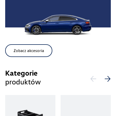
Wpisz lokalizację
Zobacz akcesoria
Alexas Car Servcie
Laski 10A, Przykona
Kategorie
+48 632 208 925
produktów
czesci@vw.alexas.pl
Auto BZ