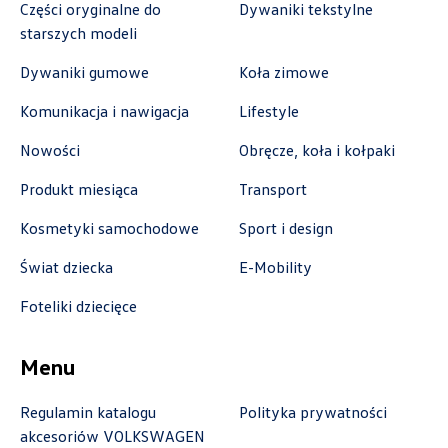
+48 228 991 966
Części oryginalne do
Dywaniki tekstylne
starszych modeli
czesci.farbiarska@auto-blak.pl
Dywaniki gumowe
Koła zimowe
Komunikacja i nawigacja
Lifestyle
Auto-Gazda
Nowości
Obręcze, koła i kołpaki
Produkt miesiąca
Transport
ul. Warszawska 360, Bielsko-Biała
+48 338 223 010
Kosmetyki samochodowe
Sport i design
marcin.fujawa@vw.auto-gazda.pl
Świat dziecka
E-Mobility
Foteliki dziecięce
Auto-Gazda
Menu
ul. Żorska 11A, Rybnik
Regulamin katalogu
Polityka prywatności
+48 326 614 000
akcesoriów VOLKSWAGEN