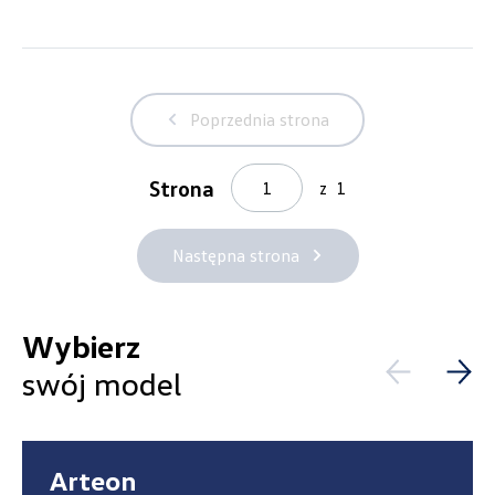
Wyczyść filtry
Poprzednia strona
Strona
z
1
Następna strona
Wybierz
swój model
Wybierz dealera obsługującego
Twoje zapytanie
Arteon