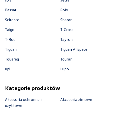
ID.7
Jetta
ul. Wyszogrodzka 154, Płock
+48 537 367 862
Passat
Polo
akcesoria@autoforum.pl
Scirocco
Sharan
Taigo
T-Cross
T-Roc
Tayron
Auto Group Luzar
Tiguan
Tiguan Allspace
ul. Krakowska 33, Wieliczka
Touareg
Touran
+48 122 527 800
up!
Lupo
czescivw@autoluzar.pl
Kategorie produktów
Auto-Blak
Akcesoria ochronne i
Akcesoria zimowe
użytkowe
ul. Farbiarska 25a, Warszawa