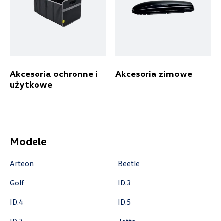
ul. Brzezińska 17, Łódź
+48 422 144 586
czesci.brzezinska@zimny.com.pl
Akcesoria ochronne i
Akcesoria zimowe
użytkowe
Auto Bączek
ul. Gumniska 36a, Tarnów
+48 146 274 566
Modele
sklep@autobaczek.pl
Arteon
Beetle
Golf
ID.3
Auto Forum
ID.4
ID.5