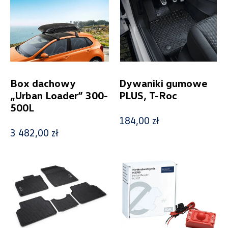
Kosmetyki samochodowe
8
Sport i design
5
Świat dziecka
4
E-Mobility
15
Foteliki dziecięce
7
Model
Box dachowy
Dywaniki gumowe
„Urban Loader” 300-
PLUS, T-Roc
500L
184,00 zł
Generacja
3 482,00 zł
Cena