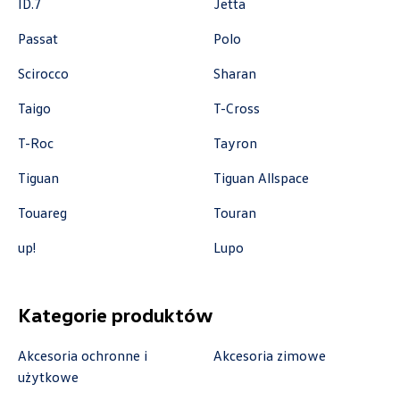
ID.7
Jetta
+48 122 527 800
Passat
Polo
czescivw@autoluzar.pl
Scirocco
Sharan
Taigo
T-Cross
Auto-Blak
T-Roc
Tayron
Tiguan
Tiguan Allspace
ul. Farbiarska 25a, Warszawa
+48 228 991 966
Touareg
Touran
czesci.farbiarska@auto-blak.pl
up!
Lupo
Kategorie produktów
Auto-Gazda
Akcesoria ochronne i
Akcesoria zimowe
ul. Warszawska 360, Bielsko-Biała
użytkowe
+48 338 223 010