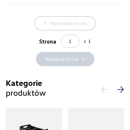
Laski 10A, Przykona
+48 632 208 925
Poprzednia strona
czesci@vw.alexas.pl
Strona
z
1
Auto BZ
Następna strona
ul. Brzezińska 17, Łódź
Kategorie
+48 422 144 586
produktów
czesci.brzezinska@zimny.com.pl
Auto Bączek