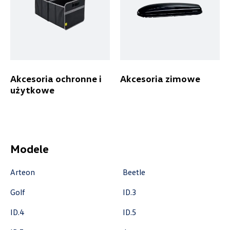
ul. Gumniska 36a, Tarnów
+48 146 274 566
sklep@autobaczek.pl
Akcesoria ochronne i
Akcesoria zimowe
użytkowe
Auto Forum
ul. Wyszogrodzka 154, Płock
+48 537 367 862
Modele
akcesoria@autoforum.pl
Arteon
Beetle
Golf
ID.3
Auto Group Luzar
ID.4
ID.5
ul. Krakowska 33, Wieliczka