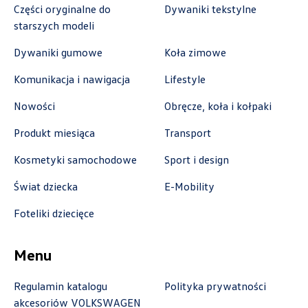
Części oryginalne do
Dywaniki tekstylne
marcin.fujawa@vw.auto-gazda.pl
starszych modeli
Dywaniki gumowe
Koła zimowe
Komunikacja i nawigacja
Lifestyle
Auto-Gazda
Nowości
Obręcze, koła i kołpaki
ul. Żorska 11A, Rybnik
Produkt miesiąca
Transport
+48 326 614 000
Kosmetyki samochodowe
Sport i design
anna.holyst@skoda.auto-gazda.pl
Świat dziecka
E-Mobility
Foteliki dziecięce
Autocentrum
Menu
ul. Zakładowa 18, Kielce
Regulamin katalogu
Polityka prywatności
+48 413 350 222
akcesoriów VOLKSWAGEN
czesci@vwautocentrum.com.pl