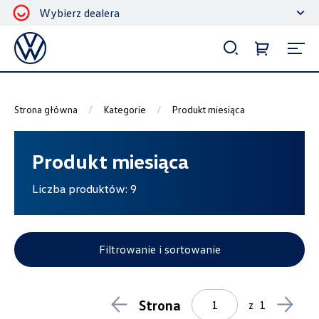
Wybierz dealera
Filtrowanie i sortowanie
Sortuj
Strona główna
Kategorie
Produkt miesiąca
Produkt miesiąca
Liczba produktów:
9
Pokaż na stronie
12
Filtrowanie i sortowanie
Kategorie
Strona
z
1
Akcesoria ochronne i użytkowe
186