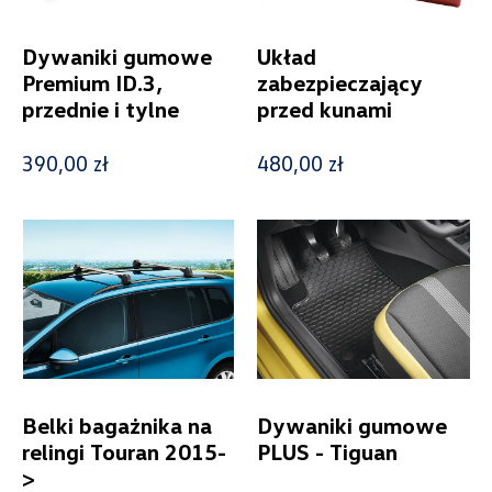
Kolekcje
Dywaniki gumowe
Układ
Premium ID.3,
zabezpieczający
przednie i tylne
przed kunami
Status
390,00 zł
480,00 zł
Nowość
Promocja
Pokaż tylko dostępne
Filtruj
Belki bagażnika na
Dywaniki gumowe
relingi Touran 2015-
PLUS - Tiguan
>
Wyczyść filtry