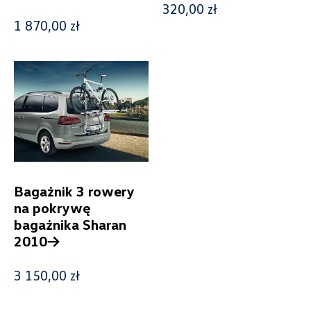
320,00 zł
1 870,00 zł
Wybierz dealera obsługującego
Twoje zapytanie
Bagażnik 3 rowery
na pokrywę
Wpisz lokalizację
bagażnika Sharan
2010->
3 150,00 zł
Alexas Car Servcie