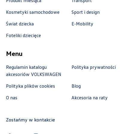
Produkt miesiąca
Transport
Auto-Gazda
Kosmetyki samochodowe
Sport i design
Świat dziecka
E-Mobility
ul. Żorska 11A, Rybnik
+48 326 614 000
Foteliki dziecięce
anna.holyst@skoda.auto-gazda.pl
Menu
Regulamin katalogu
Polityka prywatności
Autocentrum
akcesoriów VOLKSWAGEN
Polityka plików cookies
Blog
ul. Zakładowa 18, Kielce
+48 413 350 222
O nas
Akcesoria na raty
czesci@vwautocentrum.com.pl
Zostańmy w kontakcie