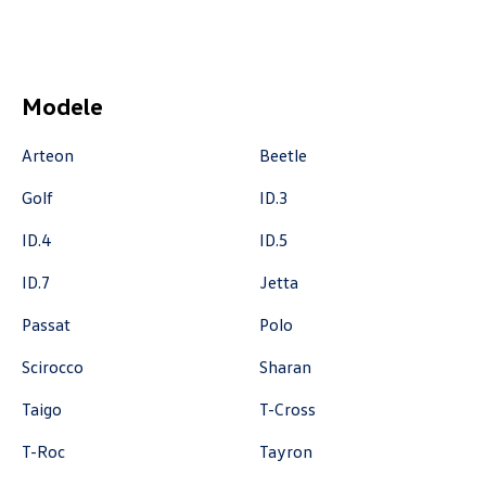
Auto Forum
Modele
ul. Wyszogrodzka 154, Płock
Arteon
Beetle
+48 537 367 862
Golf
ID.3
akcesoria@autoforum.pl
ID.4
ID.5
ID.7
Jetta
Auto Group Luzar
Passat
Polo
Scirocco
Sharan
ul. Krakowska 33, Wieliczka
+48 122 527 800
Taigo
T-Cross
czescivw@autoluzar.pl
T-Roc
Tayron