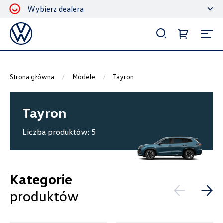
Wybierz dealera
Filtrowanie i sortowanie
Sortuj
Strona główna
Modele
Tayron
Tayron
Liczba produktów:
5
Pokaż na stronie
12
Kategorie
produktów
Kategorie
Akcesoria ochronne i użytkowe
1