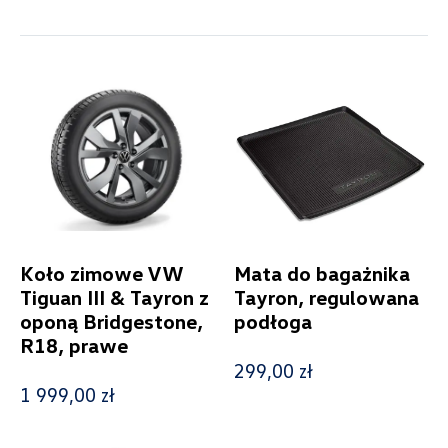
Kolekcje
Status
Nowość
Promocja
Koło zimowe VW
Mata do bagażnika
Tiguan III & Tayron z
Tayron, regulowana
Pokaż tylko dostępne
oponą Bridgestone,
podłoga
R18, prawe
299,00 zł
Filtruj
1 999,00 zł
Wyczyść filtry