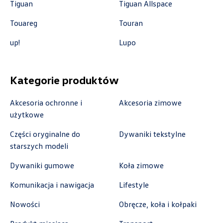
Tiguan
Tiguan Allspace
Touareg
Touran
Auto-Blak
up!
Lupo
ul. Farbiarska 25a, Warszawa
+48 228 991 966
Kategorie produktów
czesci.farbiarska@auto-blak.pl
Akcesoria ochronne i
Akcesoria zimowe
użytkowe
Auto-Gazda
Części oryginalne do
Dywaniki tekstylne
starszych modeli
ul. Warszawska 360, Bielsko-Biała
Dywaniki gumowe
Koła zimowe
+48 338 223 010
Komunikacja i nawigacja
Lifestyle
marcin.fujawa@vw.auto-gazda.pl
Nowości
Obręcze, koła i kołpaki