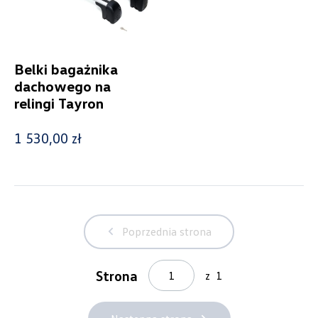
Wybierz dealera obsługującego
Belki bagażnika
Twoje zapytanie
dachowego na
relingi Tayron
1 530,00 zł
Wpisz lokalizację
Poprzednia strona
Alexas Car Servcie
Strona
z
1
Laski 10A, Przykona
+48 632 208 925