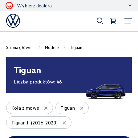
Wybierz dealera
Filtrowanie i sortowanie
Sortuj
Strona główna
Modele
Tiguan
Tiguan
Liczba produktów:
46
Pokaż na stronie
12
Koła zimowe
Tiguan
Tiguan II (2016-2023)
Kategorie
Akcesoria ochronne i użytkowe
8