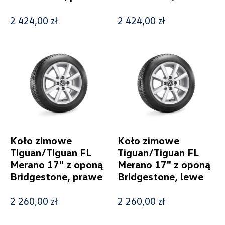
Tiguan
2 424,00 zł
2 424,00 zł
Generacja
Tiguan II (2016-2023)
Cena
Koło zimowe
Koło zimowe
Kolekcje
Tiguan/Tiguan FL
Tiguan/Tiguan FL
Merano 17" z oponą
Merano 17" z oponą
Bridgestone, prawe
Bridgestone, lewe
2 260,00 zł
2 260,00 zł
Status