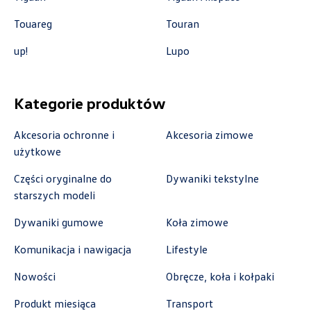
Touareg
Touran
Auto-Gazda
up!
Lupo
ul. Warszawska 360, Bielsko-Biała
+48 338 223 010
Kategorie produktów
marcin.fujawa@vw.auto-gazda.pl
Akcesoria ochronne i
Akcesoria zimowe
użytkowe
Auto-Gazda
Części oryginalne do
Dywaniki tekstylne
starszych modeli
ul. Żorska 11A, Rybnik
Dywaniki gumowe
Koła zimowe
+48 326 614 000
anna.holyst@skoda.auto-gazda.pl
Komunikacja i nawigacja
Lifestyle
Nowości
Obręcze, koła i kołpaki
Produkt miesiąca
Transport