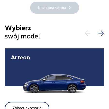
Następna strona
Wybierz
Alexas Car Servcie
swój model
Laski 10A, Przykona
+48 632 208 925
czesci@vw.alexas.pl
Arteon
Auto BZ
ul. Brzezińska 17, Łódź
+48 422 144 586
czesci.brzezinska@zimny.com.pl
Zobacz akcesoria