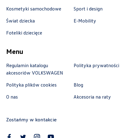
Autocentrum
Kosmetyki samochodowe
Sport i design
ul. Zakładowa 18, Kielce
Świat dziecka
E-Mobility
+48 413 350 222
Foteliki dziecięce
czesci@vwautocentrum.com.pl
Menu
Regulamin katalogu
Polityka prywatności
Autoremo
akcesoriów VOLKSWAGEN
ul. Szaflarska 170, Nowy Targ
Polityka plików cookies
Blog
+48 182 610 210
O nas
Akcesoria na raty
zamowienia@autoremo.pl
Zostańmy w kontakcie
Autorud Stalowa Wola