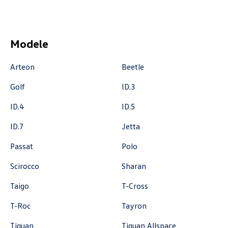
Auto Group Luzar
Modele
ul. Krakowska 33, Wieliczka
Arteon
Beetle
+48 122 527 800
Golf
ID.3
czescivw@autoluzar.pl
ID.4
ID.5
ID.7
Jetta
Auto-Blak
Passat
Polo
Scirocco
Sharan
ul. Farbiarska 25a, Warszawa
+48 228 991 966
Taigo
T-Cross
czesci.farbiarska@auto-blak.pl
T-Roc
Tayron
Tiguan
Tiguan Allspace