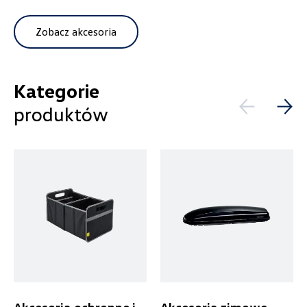
Zobacz akcesoria
Pokaż tylko dostępne
Wybierz dealera obsługującego
Filtruj
Kategorie
Twoje zapytanie
produktów
Wyczyść filtry
Wpisz lokalizację
Alexas Car Servcie
Laski 10A, Przykona
+48 632 208 925