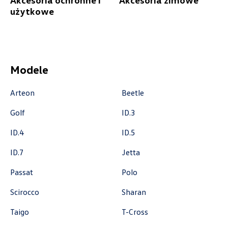
Akcesoria ochronne i
Akcesoria zimowe
użytkowe
czesci@vw.alexas.pl
Auto BZ
Modele
ul. Brzezińska 17, Łódź
Arteon
Beetle
+48 422 144 586
Golf
ID.3
czesci.brzezinska@zimny.com.pl
ID.4
ID.5
ID.7
Jetta
Auto Bączek
Passat
Polo
Scirocco
Sharan
ul. Gumniska 36a, Tarnów
Taigo
T-Cross
+48 146 274 566