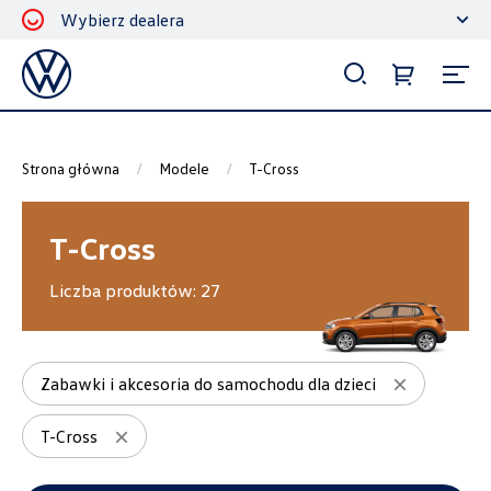
Wybierz dealera
Filtrowanie i sortowanie
Sortuj
Strona główna
Modele
T-Cross
T-Cross
Liczba produktów:
27
Pokaż na stronie
12
Zabawki i akcesoria do samochodu dla dzieci
T-Cross
Kategorie
Akcesoria ochronne i użytkowe
10