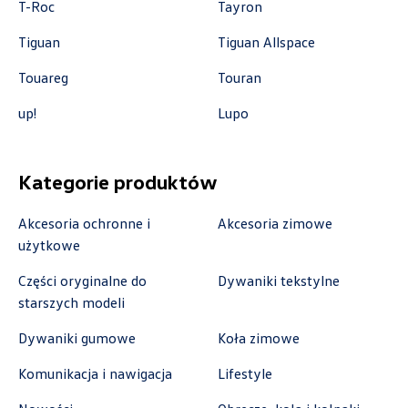
sklep@autobaczek.pl
T-Roc
Tayron
Tiguan
Tiguan Allspace
Touareg
Touran
Auto Forum
up!
Lupo
ul. Wyszogrodzka 154, Płock
+48 537 367 862
Kategorie produktów
akcesoria@autoforum.pl
Akcesoria ochronne i
Akcesoria zimowe
użytkowe
Części oryginalne do
Dywaniki tekstylne
Auto Group Luzar
starszych modeli
ul. Krakowska 33, Wieliczka
Dywaniki gumowe
Koła zimowe
+48 122 527 800
Komunikacja i nawigacja
Lifestyle
czescivw@autoluzar.pl