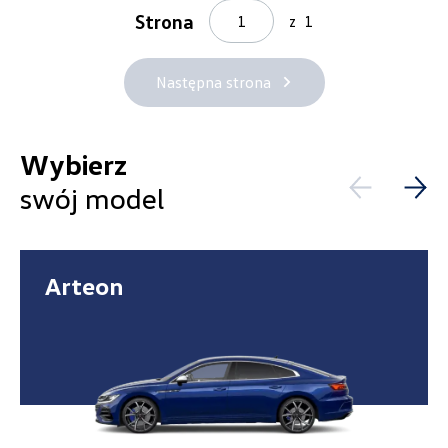
Strona
z
1
Następna strona
Cena
Wybierz
swój model
Kolekcje
Arteon
Status
Nowość
Promocja