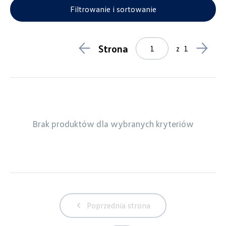
Dywaniki tekstylne
1
Filtrowanie i sortowanie
Dywaniki gumowe
1
Koła zimowe
4
Lifestyle
1
Strona
z
1
Gadżety
1
Zabawki i akcesoria do samochodu dla dzieci
0
Ubrania Dla Dzieci
0
Torby, walizki i plecaki
0
Odzież
0
Czapki i szale
0
Dodatki
0
Brak produktów dla wybranych kryteriów
Transport
4
Transport zimowy
1
Bagażniki rowerowe
0
Model
T-Cross
Poprzednia strona
Generacja