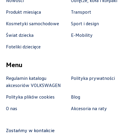
Nowości
Obręcze, koła i kołpaki
Produkt miesiąca
Transport
Auto-Blak
Kosmetyki samochodowe
Sport i design
Świat dziecka
E-Mobility
ul. Farbiarska 25a, Warszawa
+48 228 991 966
Foteliki dziecięce
czesci.farbiarska@auto-blak.pl
Menu
Regulamin katalogu
Polityka prywatności
Auto-Gazda
akcesoriów VOLKSWAGEN
Polityka plików cookies
Blog
ul. Warszawska 360, Bielsko-Biała
O nas
Akcesoria na raty
+48 338 223 010
marcin.fujawa@vw.auto-gazda.pl
Zostańmy w kontakcie