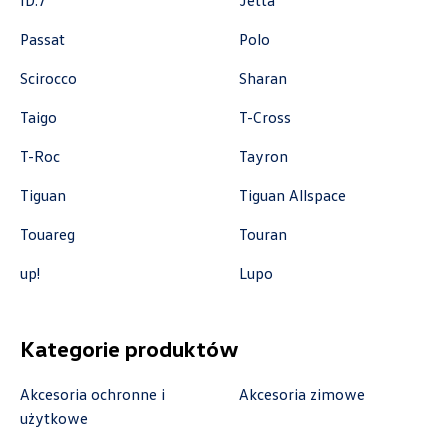
ID.7
Jetta
marcin.fujawa@vw.auto-gazda.pl
Passat
Polo
Scirocco
Sharan
Taigo
T-Cross
Auto-Gazda
T-Roc
Tayron
ul. Żorska 11A, Rybnik
Tiguan
Tiguan Allspace
+48 326 614 000
Touareg
Touran
anna.holyst@skoda.auto-gazda.pl
up!
Lupo
Autocentrum
Kategorie produktów
ul. Zakładowa 18, Kielce
Akcesoria ochronne i
Akcesoria zimowe
+48 413 350 222
użytkowe
czesci@vwautocentrum.com.pl