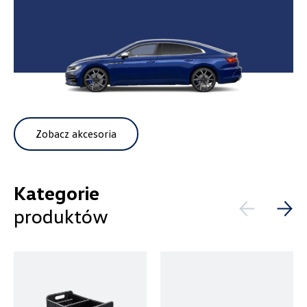
ul. Gumniska 36a, Tarnów
+48 146 274 566
sklep@autobaczek.pl
Auto Forum
Zobacz akcesoria
ul. Wyszogrodzka 154, Płock
+48 537 367 862
Kategorie
akcesoria@autoforum.pl
produktów
Auto Group Luzar
ul. Krakowska 33, Wieliczka