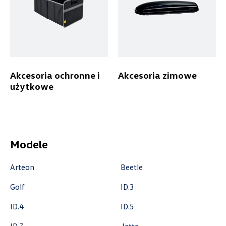
+48 122 527 800
czescivw@autoluzar.pl
Akcesoria ochronne i
Akcesoria zimowe
Auto-Blak
użytkowe
ul. Farbiarska 25a, Warszawa
+48 228 991 966
czesci.farbiarska@auto-blak.pl
Modele
Arteon
Beetle
Auto-Gazda
Golf
ID.3
ID.4
ID.5
ul. Warszawska 360, Bielsko-Biała
+48 338 223 010