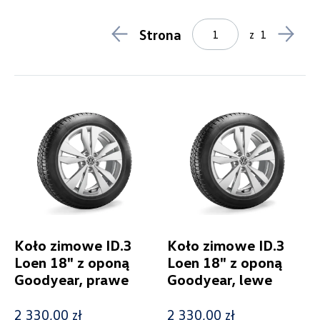
Koła zimowe
12
Lifestyle
1
Strona
z
1
Gadżety
1
Zabawki i akcesoria do samochodu dla dzieci
0
Ubrania Dla Dzieci
0
Torby, walizki i plecaki
0
Odzież
0
Czapki i szale
0
Dodatki
0
Produkt miesiąca
1
Transport
2
Transport zimowy
0
Bagażniki rowerowe
1
E-Mobility
6
Koło zimowe ID.3
Koło zimowe ID.3
Model
Loen 18" z oponą
Loen 18" z oponą
Goodyear, prawe
Goodyear, lewe
ID.3
2 330,00 zł
2 330,00 zł
Generacja