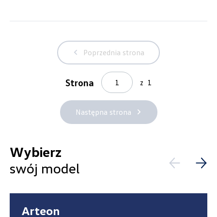
Laski 10A, Przykona
+48 632 208 925
czesci@vw.alexas.pl
Poprzednia strona
Strona
z
1
Auto BZ
Następna strona
ul. Brzezińska 17, Łódź
+48 422 144 586
Wybierz
czesci.brzezinska@zimny.com.pl
swój model
Auto Bączek
Arteon