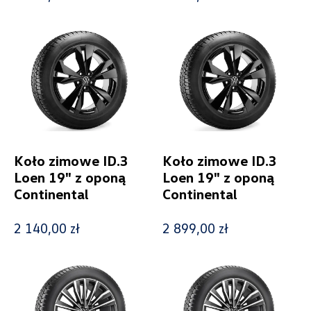
Cena
Kolekcje
Koło zimowe ID.3
Koło zimowe ID.3
Loen 19" z oponą
Loen 19" z oponą
Continental
Continental
2 140,00 zł
2 899,00 zł
Status
Nowość
Promocja