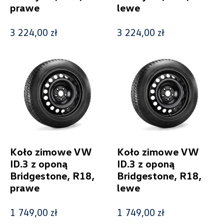
prawe
lewe
3 224,00 zł
3 224,00 zł
Wybierz dealera obsługującego
Twoje zapytanie
Koło zimowe VW
Koło zimowe VW
Wpisz lokalizację
ID.3 z oponą
ID.3 z oponą
Bridgestone, R18,
Bridgestone, R18,
prawe
lewe
1 749,00 zł
1 749,00 zł
Alexas Car Servcie