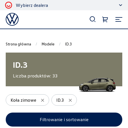
Wybierz dealera
Filtrowanie i sortowanie
Sortuj
Strona główna
Modele
ID.3
ID.3
Liczba produktów:
33
Pokaż na stronie
12
Koła zimowe
ID.3
Kategorie
Filtrowanie i sortowanie
Akcesoria ochronne i użytkowe
7