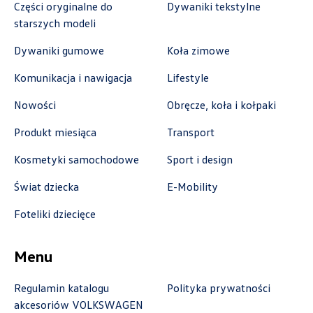
Części oryginalne do
Dywaniki tekstylne
starszych modeli
Dywaniki gumowe
Koła zimowe
Autoremo
Komunikacja i nawigacja
Lifestyle
Nowości
Obręcze, koła i kołpaki
ul. Szaflarska 170, Nowy Targ
+48 182 610 210
Produkt miesiąca
Transport
zamowienia@autoremo.pl
Kosmetyki samochodowe
Sport i design
Świat dziecka
E-Mobility
Foteliki dziecięce
Autorud Stalowa Wola
ul. Komisji Edukacji Narodowej 49, Stalowa
Menu
Wola
Regulamin katalogu
Polityka prywatności
+48 797 025 052
akcesoriów VOLKSWAGEN
k.cwik@autorudstw.pl