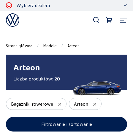
Wybierz dealera
Filtrowanie i sortowanie
Sortuj
Strona główna
Modele
Arteon
Arteon
Liczba produktów:
20
Pokaż na stronie
12
Bagażniki rowerowe
Arteon
Kategorie
Filtrowanie i sortowanie
Akcesoria ochronne i użytkowe
7