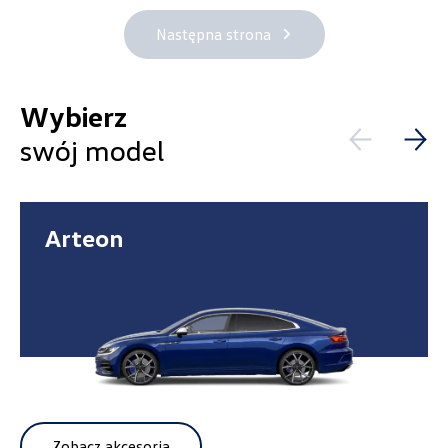
Następna strona
Cena
Wybierz
swój model
Kolekcje
Arteon
Status
Nowość
Promocja
Zobacz akcesoria