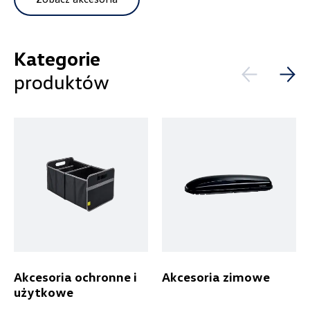
Pokaż tylko dostępne
Kategorie
Wybierz dealera obsługującego
Filtruj
Twoje zapytanie
produktów
Wyczyść filtry
Wpisz lokalizację
Alexas Car Servcie
Laski 10A, Przykona
Akcesoria ochronne i
Akcesoria zimowe
użytkowe
+48 632 208 925