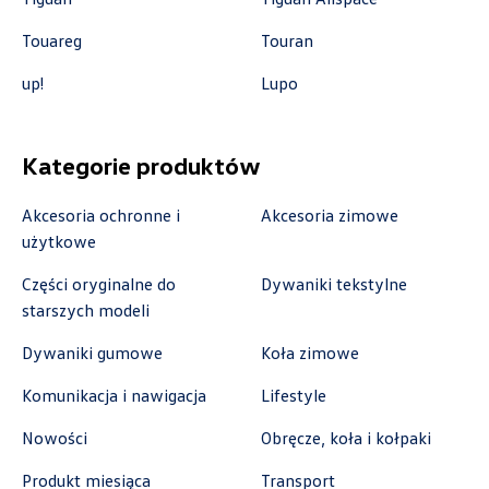
Touareg
Touran
Auto Forum
up!
Lupo
ul. Wyszogrodzka 154, Płock
Kategorie produktów
+48 537 367 862
akcesoria@autoforum.pl
Akcesoria ochronne i
Akcesoria zimowe
użytkowe
Części oryginalne do
Dywaniki tekstylne
starszych modeli
Auto Group Luzar
Dywaniki gumowe
Koła zimowe
ul. Krakowska 33, Wieliczka
Komunikacja i nawigacja
Lifestyle
+48 122 527 800
czescivw@autoluzar.pl
Nowości
Obręcze, koła i kołpaki
Produkt miesiąca
Transport