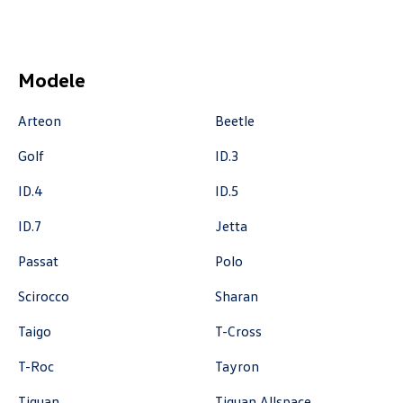
czesci@vw.alexas.pl
Modele
Auto BZ
Arteon
Beetle
ul. Brzezińska 17, Łódź
Golf
ID.3
+48 422 144 586
ID.4
ID.5
czesci.brzezinska@zimny.com.pl
ID.7
Jetta
Passat
Polo
Auto Bączek
Scirocco
Sharan
ul. Gumniska 36a, Tarnów
Taigo
T-Cross
+48 146 274 566
T-Roc
Tayron
sklep@autobaczek.pl
Tiguan
Tiguan Allspace