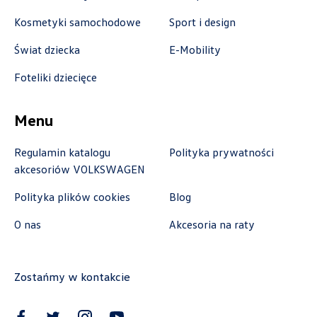
Kosmetyki samochodowe
Sport i design
Auto-Blak
Świat dziecka
E-Mobility
ul. Farbiarska 25a, Warszawa
Foteliki dziecięce
+48 228 991 966
czesci.farbiarska@auto-blak.pl
Menu
Regulamin katalogu
Polityka prywatności
akcesoriów VOLKSWAGEN
Auto-Gazda
Polityka plików cookies
Blog
ul. Warszawska 360, Bielsko-Biała
O nas
Akcesoria na raty
+48 338 223 010
marcin.fujawa@vw.auto-gazda.pl
Zostańmy w kontakcie