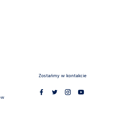
Berdychowski
ul. Owsiana 27, Poznań
+48 512 054 384
sklep@berdychowski.com.pl
Zostańmy w kontakcie
Carsed
ul. Brzeska 181A, Siedlce
ów
+48 256 444 400
czesci.vw@carsed.pl