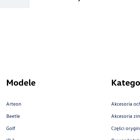
Bednarek
ul. Szczecińska 38A, Łódź
+48 426 130 700
czesci.vw@bednarek.com.pl
Modele
Katego
Bohemia Motors
al. Krakowska 5A, Warszawa - Falenty
Arteon
Akcesoria oc
+48 224 899 000
czesci@bohemiamotors.pl
Beetle
Akcesoria z
Golf
Części orygi