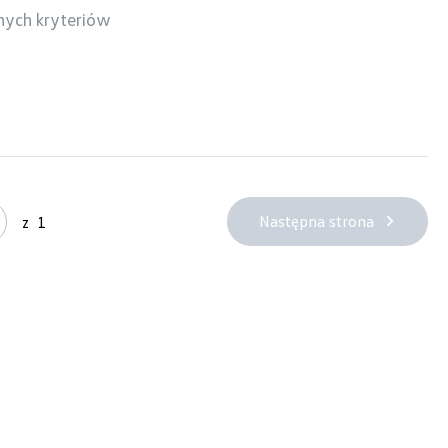
nych kryteriów
Następna strona
z
1