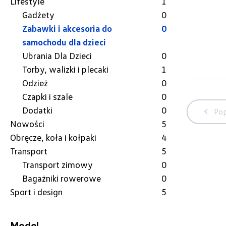
Lifestyle
1
Gadżety
0
Zabawki i akcesoria do
0
samochodu dla dzieci
Ubrania Dla Dzieci
0
Torby, walizki i plecaki
1
Odzież
0
Czapki i szale
0
Dodatki
0
Pop
Nowości
5
Obręcze, koła i kołpaki
4
Transport
5
Transport zimowy
0
Bagażniki rowerowe
0
Sport i design
5
Model