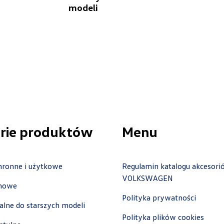
modeli
Benepol
ul. Szczecińska 117, Szczecin - Radziszewo
+48 666 055 679
czesci.sz@benepol.pl
rie produktów
Menu
Bursiak
ul. Pabianicka 119/131, Łódź
hronne i użytkowe
Regulamin katalogu akcesori
+48 426 892 330
VOLKSWAGEN
czesci@bursiak.pl
imowe
Polityka prywatności
nalne do starszych modeli
Polityka plików cookies