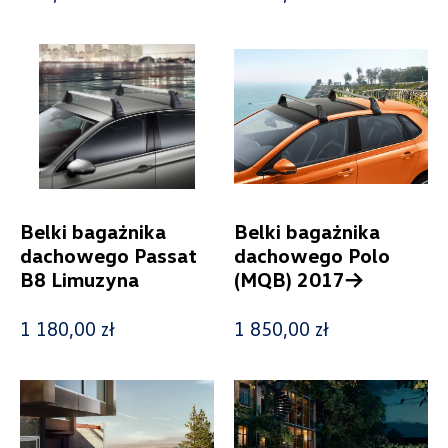
Kosmetyki samochodowe
8
Sport i design
5
Świat dziecka
4
E-Mobility
15
Foteliki dziecięce
7
Model
Belki bagażnika
Belki bagażnika
Generacja
dachowego Passat
dachowego Polo
B8 Limuzyna
(MQB) 2017->
1 180,00 zł
1 850,00 zł
Cena