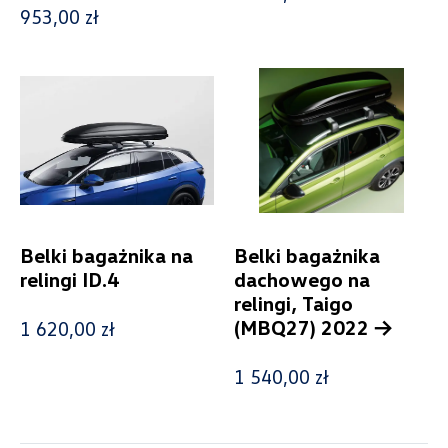
953,00 zł
Wybierz dealera obsługującego
Twoje zapytanie
Belki bagażnika na
Belki bagażnika
relingi ID.4
dachowego na
Wpisz lokalizację
relingi, Taigo
(MBQ27) 2022 –>
1 620,00 zł
1 540,00 zł
Alexas Car Servcie