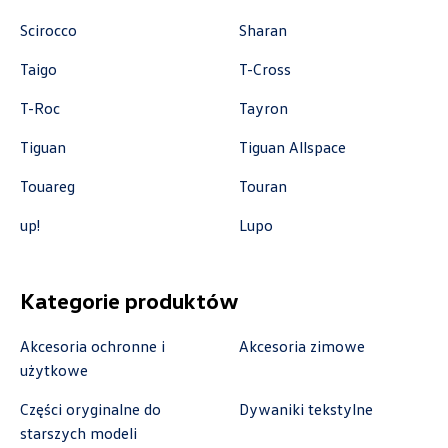
Scirocco
Sharan
Taigo
T-Cross
Auto-Gazda
T-Roc
Tayron
Tiguan
Tiguan Allspace
ul. Żorska 11A, Rybnik
+48 326 614 000
Touareg
Touran
anna.holyst@skoda.auto-gazda.pl
up!
Lupo
Kategorie produktów
Autocentrum
Akcesoria ochronne i
Akcesoria zimowe
ul. Zakładowa 18, Kielce
użytkowe
+48 413 350 222
Części oryginalne do
Dywaniki tekstylne
czesci@vwautocentrum.com.pl
starszych modeli