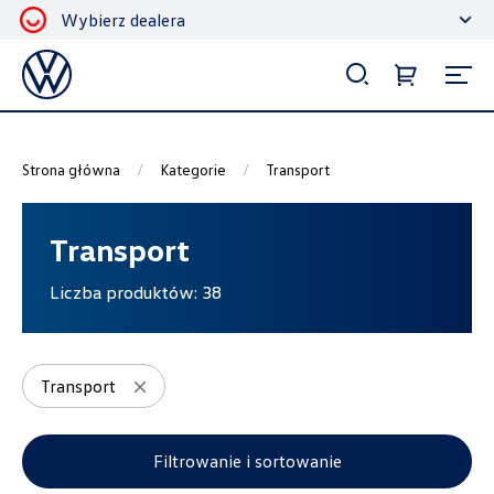
Wybierz dealera
Filtrowanie i sortowanie
Sortuj
Strona główna
Kategorie
Transport
Transport
Liczba produktów:
38
Pokaż na stronie
12
Transport
Kategorie
Filtrowanie i sortowanie
Akcesoria ochronne i użytkowe
186