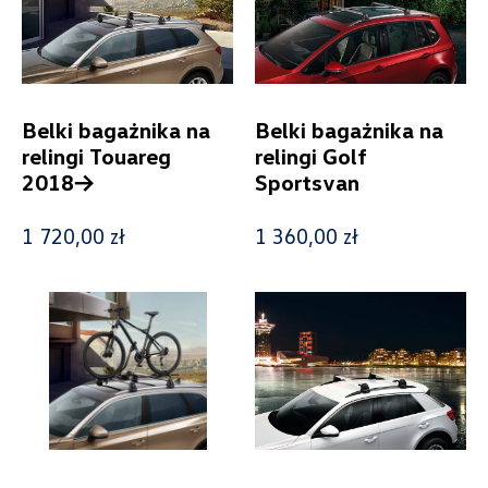
Kolekcje
Belki bagażnika na
Belki bagażnika na
Status
relingi Touareg
relingi Golf
2018->
Sportsvan
Nowość
1 720,00 zł
1 360,00 zł
Promocja
Pokaż tylko dostępne
Filtruj
Wyczyść filtry