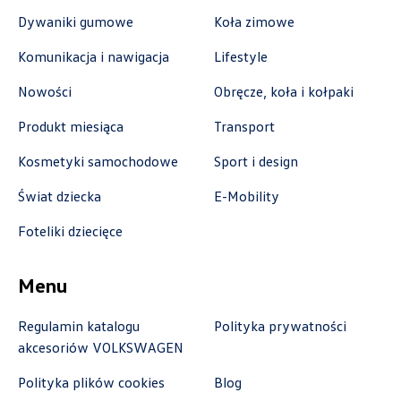
Dywaniki gumowe
Koła zimowe
Komunikacja i nawigacja
Lifestyle
Autoremo
Nowości
Obręcze, koła i kołpaki
ul. Szaflarska 170, Nowy Targ
Produkt miesiąca
Transport
+48 182 610 210
Kosmetyki samochodowe
Sport i design
zamowienia@autoremo.pl
Świat dziecka
E-Mobility
Foteliki dziecięce
Autorud Stalowa Wola
Menu
ul. Komisji Edukacji Narodowej 49, Stalowa
Wola
Regulamin katalogu
Polityka prywatności
akcesoriów VOLKSWAGEN
+48 797 025 052
k.cwik@autorudstw.pl
Polityka plików cookies
Blog