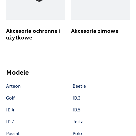
czescivw@autoluzar.pl
Akcesoria ochronne i
Akcesoria zimowe
użytkowe
Auto-Blak
ul. Farbiarska 25a, Warszawa
+48 228 991 966
Modele
czesci.farbiarska@auto-blak.pl
Arteon
Beetle
Golf
ID.3
Auto-Gazda
ID.4
ID.5
ul. Warszawska 360, Bielsko-Biała
ID.7
Jetta
+48 338 223 010
Passat
Polo
marcin.fujawa@vw.auto-gazda.pl