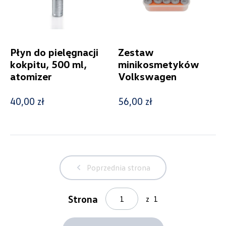
Płyn do pielęgnacji
Zestaw
kokpitu, 500 ml,
minikosmetyków
atomizer
Volkswagen
40,00 zł
56,00 zł
Wybierz dealera obsługującego
Twoje zapytanie
Poprzednia strona
Strona
z
1
Wpisz lokalizację