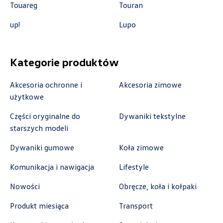
Touareg
Touran
Auto-Gazda
up!
Lupo
ul. Warszawska 360, Bielsko-Biała
+48 338 223 010
Kategorie produktów
marcin.fujawa@vw.auto-gazda.pl
Akcesoria ochronne i
Akcesoria zimowe
użytkowe
Części oryginalne do
Dywaniki tekstylne
Auto-Gazda
starszych modeli
ul. Żorska 11A, Rybnik
Dywaniki gumowe
Koła zimowe
+48 326 614 000
Komunikacja i nawigacja
Lifestyle
anna.holyst@skoda.auto-gazda.pl
Nowości
Obręcze, koła i kołpaki
Produkt miesiąca
Transport
Autocentrum