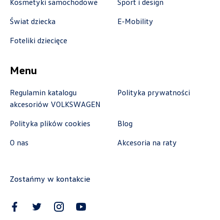
Kosmetyki samochodowe
Sport i design
Świat dziecka
E-Mobility
ul. Zakładowa 18, Kielce
+48 413 350 222
Foteliki dziecięce
czesci@vwautocentrum.com.pl
Menu
Regulamin katalogu
Polityka prywatności
Autoremo
akcesoriów VOLKSWAGEN
Polityka plików cookies
Blog
ul. Szaflarska 170, Nowy Targ
O nas
Akcesoria na raty
+48 182 610 210
zamowienia@autoremo.pl
Zostańmy w kontakcie
Autorud Stalowa Wola