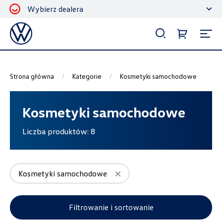
Wybierz dealera
Filtrowanie i sortowanie
Sortuj
Strona główna
Kategorie
Kosmetyki samochodowe
Kosmetyki samochodowe
Liczba produktów:
8
Pokaż na stronie
12
Kosmetyki samochodowe
Kategorie
Filtrowanie i sortowanie
Akcesoria ochronne i użytkowe
186