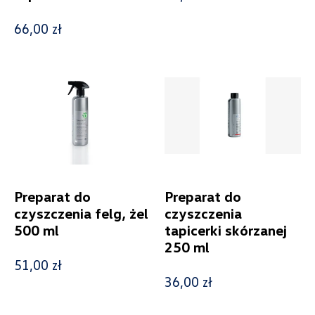
Kosmetyki samochodowe
8
Sport i design
5
66,00 zł
Świat dziecka
4
E-Mobility
15
Foteliki dziecięce
7
Model
Generacja
Preparat do
Preparat do
czyszczenia felg, żel
czyszczenia
500 ml
tapicerki skórzanej
250 ml
Cena
51,00 zł
36,00 zł