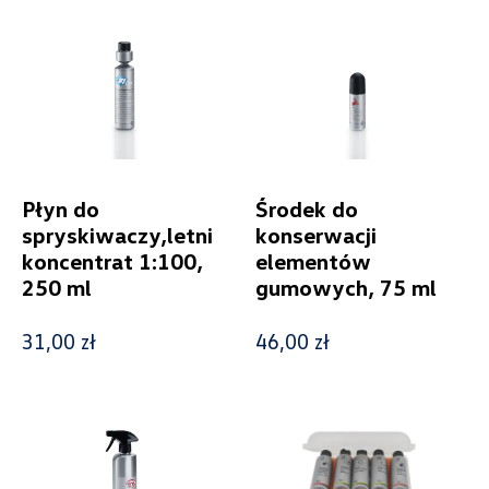
Kolekcje
Status
Nowość
Płyn do
Środek do
spryskiwaczy,letni
konserwacji
Promocja
koncentrat 1:100,
elementów
250 ml
gumowych, 75 ml
Pokaż tylko dostępne
31,00 zł
46,00 zł
Filtruj
Wyczyść filtry