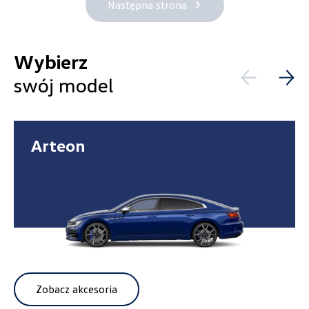
Następna strona
Wybierz
Alexas Car Servcie
swój model
Laski 10A, Przykona
+48 632 208 925
Arteon
czesci@vw.alexas.pl
Auto BZ
ul. Brzezińska 17, Łódź
+48 422 144 586
Zobacz akcesoria
czesci.brzezinska@zimny.com.pl