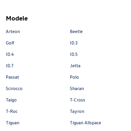
Auto Group Luzar
Modele
ul. Krakowska 33, Wieliczka
Arteon
Beetle
+48 122 527 800
Golf
ID.3
czescivw@autoluzar.pl
ID.4
ID.5
ID.7
Jetta
Auto-Blak
Passat
Polo
Scirocco
Sharan
ul. Farbiarska 25a, Warszawa
Taigo
T-Cross
+48 228 991 966
czesci.farbiarska@auto-blak.pl
T-Roc
Tayron
Tiguan
Tiguan Allspace