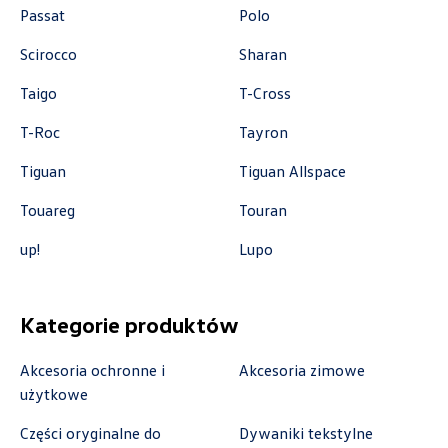
Passat
Polo
+48 537 367 862
akcesoria@autoforum.pl
Scirocco
Sharan
Taigo
T-Cross
T-Roc
Tayron
Auto Group Luzar
Tiguan
Tiguan Allspace
ul. Krakowska 33, Wieliczka
Touareg
Touran
+48 122 527 800
up!
Lupo
czescivw@autoluzar.pl
Kategorie produktów
Auto-Blak
Akcesoria ochronne i
Akcesoria zimowe
użytkowe
ul. Farbiarska 25a, Warszawa
Części oryginalne do
Dywaniki tekstylne
+48 228 991 966