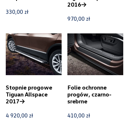
2016->
330,00 zł
970,00 zł
Status
Nowość
Promocja
Pokaż tylko dostępne
Stopnie progowe
Folie ochronne
Tiguan Allspace
progów, czarno-
Filtruj
2017->
srebrne
4 920,00 zł
410,00 zł
Wyczyść filtry