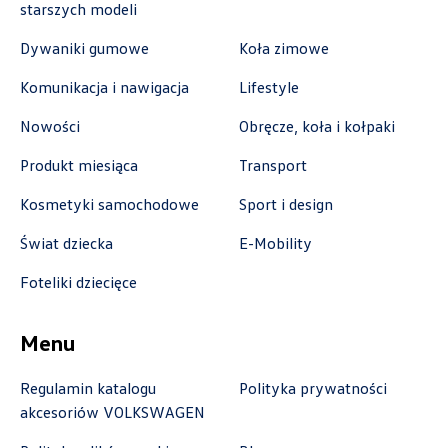
starszych modeli
czesci.farbiarska@auto-blak.pl
Dywaniki gumowe
Koła zimowe
Komunikacja i nawigacja
Lifestyle
Auto-Gazda
Nowości
Obręcze, koła i kołpaki
Produkt miesiąca
Transport
ul. Warszawska 360, Bielsko-Biała
Kosmetyki samochodowe
Sport i design
+48 338 223 010
marcin.fujawa@vw.auto-gazda.pl
Świat dziecka
E-Mobility
Foteliki dziecięce
Auto-Gazda
Menu
Regulamin katalogu
Polityka prywatności
ul. Żorska 11A, Rybnik
akcesoriów VOLKSWAGEN
+48 326 614 000
anna.holyst@skoda.auto-gazda.pl