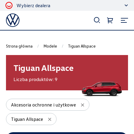
Wybierz dealera
Filtrowanie i sortowanie
Sortuj
Strona główna
Modele
Tiguan Allspace
Tiguan Allspace
Liczba produktów:
9
Pokaż na stronie
12
Akcesoria ochronne i użytkowe
Tiguan Allspace
Kategorie
Akcesoria ochronne i użytkowe
4