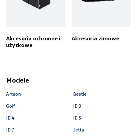
ul. Brzezińska 17, Łódź
+48 422 144 586
czesci.brzezinska@zimny.com.pl
Akcesoria ochronne i
Akcesoria zimowe
użytkowe
Auto Bączek
ul. Gumniska 36a, Tarnów
Modele
+48 146 274 566
sklep@autobaczek.pl
Arteon
Beetle
Golf
ID.3
ID.4
ID.5
Auto Forum
ID.7
Jetta
ul. Wyszogrodzka 154, Płock