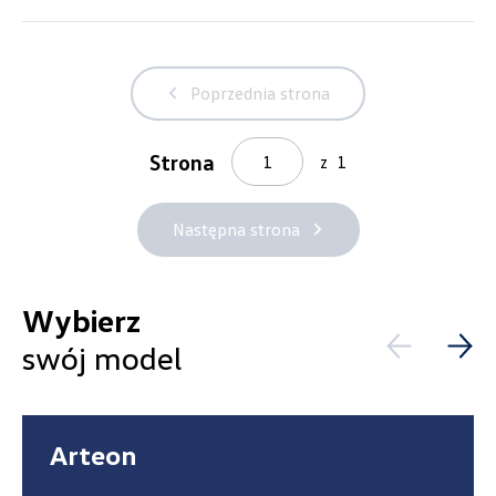
Poprzednia strona
Strona
z
1
Następna strona
Wybierz
swój model
Wybierz dealera obsługującego
Arteon
Twoje zapytanie